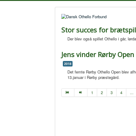
Stor succes for brætspi
Der blev også spillet Othello i går, lør
Jens vinder Rørby Open
2018
Det femte Rørby Othello Open blev afh
13.januar i Rørby præstegård.
1
2
3
4
...