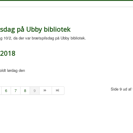
lsdag på Ubby bibliotek
dag 10/2, da der var brætspilsdag på Ubby bibliotek.
 2018
oldt lørdag den
Side 9 ud af
6
7
8
9