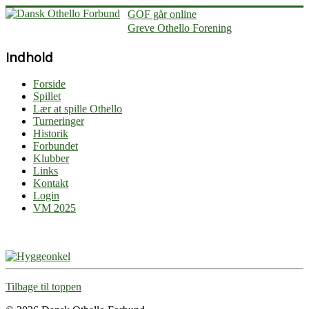
GOF går online
Greve Othello Forening
Indhold
Forside
Spillet
Lær at spille Othello
Turneringer
Historik
Forbundet
Klubber
Links
Kontakt
Login
VM 2025
Tilbage til toppen