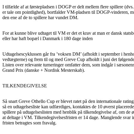
I tilfælde af at førstepladsen i DOGP er delt mellem flere spillere (dvs.
er tale om pointlighed), bortfalder VM-pladsen til DOGP-vinderen, 
den ene af de to spillere har vundet DM.
For at kunne blive udtaget til VM er det et krav at man er dansk stats
eller har haft bopæl i Danmark i 180 dage inden
Udtagelsescyklussen går fra ’voksen DM’ (afholdt i september i henho
vedtægterne) og frem til og med Greve Cup afholdt i juni det følgende
Listen over relevante turneringer omfatter dem, som indgår i sæsonen
Grand Prix (danske + Nordisk Mesterskab).
TILKENDEGIVELSE
Så snart Greve Othello Cup er blevet ratet på den internationale ratingl
så en udtagelsesliste kan udfærdiges, kontaktes de 10 øverst placerede
spillere på udtagelseslisten med henblik på tilkendegivelse af, om de 
at deltage i VM. Tilkendegivelsesfristen er 14 dage. Manglende svar i
fristen betragtes som fravalg.