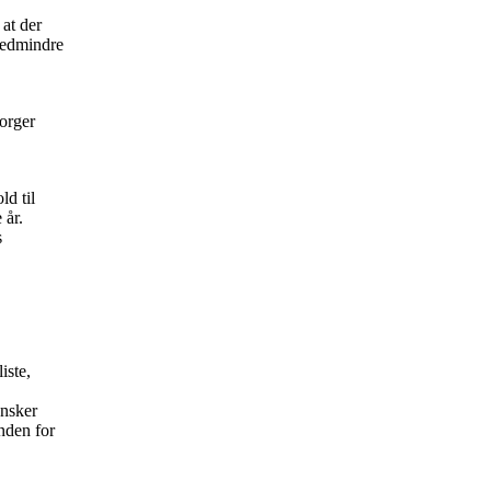
 at der
medmindre
borger
ld til
 år.
s
iste,
ønsker
nden for