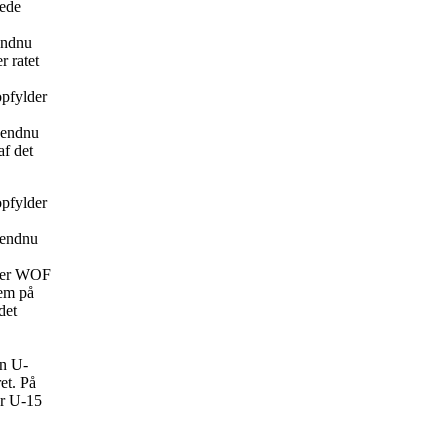
lede
 endnu
r ratet
opfylder
r endnu
af det
opfylder
m endnu
iver WOF
fem på
det
en U-
et. På
er U-15