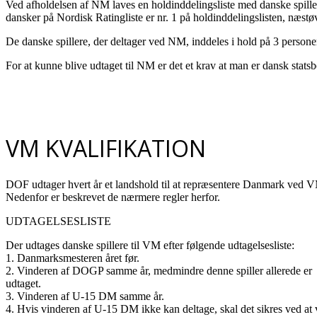
Ved afholdelsen af NM laves en holdinddelingsliste med danske spillere
dansker på Nordisk Ratingliste er nr. 1 på holdinddelingslisten, næstøv
De danske spillere, der deltager ved NM, inddeles i hold på 3 personer
For at kunne blive udtaget til NM er det et krav at man er dansk stat
VM KVALIFIKATION
DOF udtager hvert år et landshold til at repræsentere Danmark ved 
Nedenfor er beskrevet de nærmere regler herfor.
UDTAGELSESLISTE
Der udtages danske spillere til VM efter følgende udtagelsesliste:
1. Danmarksmesteren året før.
2. Vinderen af DOGP samme år, medmindre denne spiller allerede er
udtaget.
3. Vinderen af U-15 DM samme år.
4. Hvis vinderen af U-15 DM ikke kan deltage, skal det sikres ved at