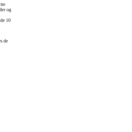
tre
ller og
 de 10
es de