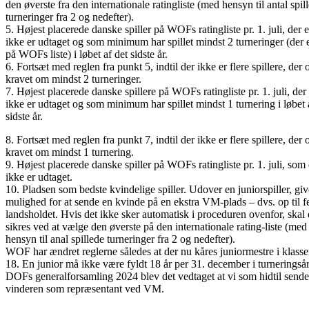
den øverste fra den internationale ratingliste (med hensyn til antal spil
turneringer fra 2 og nedefter).
5. Højest placerede danske spiller på WOFs ratingliste pr. 1. juli, der
ikke er udtaget og som minimum har spillet mindst 2 turneringer (der e
på WOFs liste) i løbet af det sidste år.
6. Fortsæt med reglen fra punkt 5, indtil der ikke er flere spillere, der 
kravet om mindst 2 turneringer.
7. Højest placerede danske spillere på WOFs ratingliste pr. 1. juli, de
ikke er udtaget og som minimum har spillet mindst 1 turnering i løbet 
sidste år.
8. Fortsæt med reglen fra punkt 7, indtil der ikke er flere spillere, der 
kravet om mindst 1 turnering.
9. Højest placerede danske spiller på WOFs ratingliste pr. 1. juli, so
ikke er udtaget.
10. Pladsen som bedste kvindelige spiller. Udover en juniorspiller, g
mulighed for at sende en kvinde på en ekstra VM-plads – dvs. op til 
landsholdet. Hvis det ikke sker automatisk i proceduren ovenfor, skal 
sikres ved at vælge den øverste på den internationale rating-liste (med
hensyn til anal spillede turneringer fra 2 og nedefter).
WOF har ændret reglerne således at der nu kåres juniormestre i klass
18. En junior må ikke være fyldt 18 år per 31. december i turneringsår
DOFs generalforsamling 2024 blev det vedtaget at vi som hidtil send
vinderen som repræsentant ved VM.