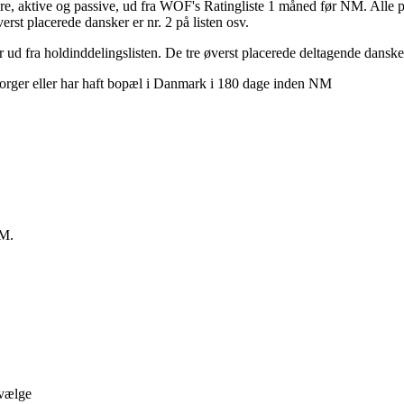
, aktive og passive, ud fra WOF's Ratingliste 1 måned før NM. Alle pass
erst placerede dansker er nr. 2 på listen osv.
 ud fra holdinddelingslisten. De tre øverst placerede deltagende dansker
sborger eller har haft bopæl i Danmark i 180 dage inden NM
VM.
 vælge