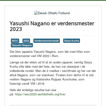
Yasushi Nagano er verdensmester
2023
WOC
2023
Verdensmesterskab
Seiya Kurita
Yasushi Nagano
Det blev japaske Yasushi Nagano, som løb med titlen som
verdensmester ved VM 2023 i Rom.
Længe så der ellers ud til at en anden japaner, nemlig Seiya
Kurita ville løbe med det hele, da han var ubesejret i de
indledende runder. Men de 2 mødtes i semifinale og her var det
altså Nagano, som var stærkest. Finalen kom derfor til at stå
mellem Nagano og thailanske Rujipas Aunchulee, som
forøvrigt vandt VM i 2016.
Hele det endelige resultat kan ses
på:
https://woc2023.worldothello.org/live/