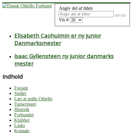
Angiv del af titlen
Vis #
Elisabeth Caohuimin er ny junior
Danmarksmester
Isaac Gyllensteen ny junior danmarks
mester
Indhold
Forside
Spillet
Lær at spille Othello
Turneringer
Historik
Forbundet
Klubber
Links
Kontakt