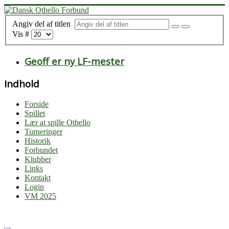
Angiv del af titlen
Vis #
Geoff er ny LF-mester
Indhold
Forside
Spillet
Lær at spille Othello
Turneringer
Historik
Forbundet
Klubber
Links
Kontakt
Login
VM 2025