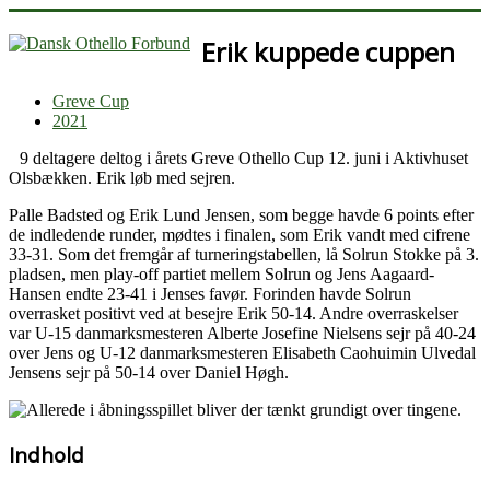
Erik kuppede cuppen
Greve Cup
2021
9 deltagere deltog i årets Greve Othello Cup 12. juni i Aktivhuset
Olsbækken. Erik løb med sejren.
Palle Badsted og Erik Lund Jensen, som begge havde 6 points efter
de indledende runder, mødtes i finalen, som Erik vandt med cifrene
33-31. Som det fremgår af turneringstabellen, lå Solrun Stokke på 3.
pladsen, men play-off partiet mellem Solrun og Jens Aagaard-
Hansen endte 23-41 i Jenses favør. Forinden havde Solrun
overrasket positivt ved at besejre Erik 50-14. Andre overraskelser
var U-15 danmarksmesteren Alberte Josefine Nielsens sejr på 40-24
over Jens og U-12 danmarksmesteren Elisabeth Caohuimin Ulvedal
Jensens sejr på 50-14 over Daniel Høgh.
Indhold